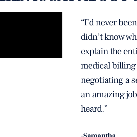
“My coworkers 
Nysather. They
being. It alway
on my side so a
getting better.”
-Steven