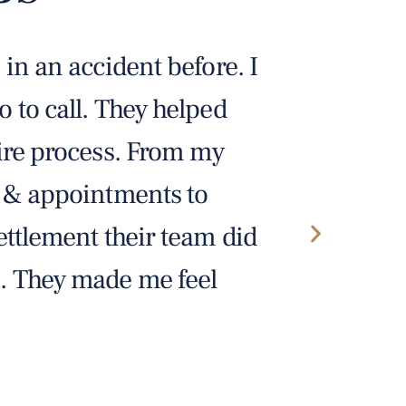
told me to call Wade &
 treated me like a human
s felt like I had someone
ll I had to do was focus on