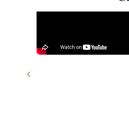
ore. I
ped
my
o
m did
el