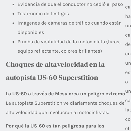
Evidencia de que el conductor no cedió el paso
ca
Testimonio de testigos
ha
Imágenes de cámaras de tráfico cuando están
un
disponibles
ca
Prueba de visibilidad de la motocicleta (faros,
de
equipo reflectante, colores brillantes)
en
un
Choques de alta velocidad en la
es
autopista US-60 Superstition
o
un
La US-60 a través de Mesa crea un peligro extremo
ca
La autopista Superstition ve diariamente choques de
lat
alta velocidad que involucran a motociclistas:
co
Por qué la US-60 es tan peligrosa para los
el