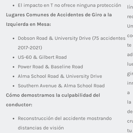
El impacto en T no ofrece ninguna protección
lí
Lugares Comunes de Accidentes de Giro a la
re
Izquierda en Mesa:
U
co
Dobson Road & University Drive (75 accidentes
te
2017-2021)
ad
US-60 & Gilbert Road
lu
Power Road & Baseline Road
gi
Alma School Road & University Drive
in
Southern Avenue & Alma School Road
a
Cómo demostramos la culpabilidad del
la
conductor:
de
Reconstrucción del accidente mostrando
cr
distancias de visión
tu