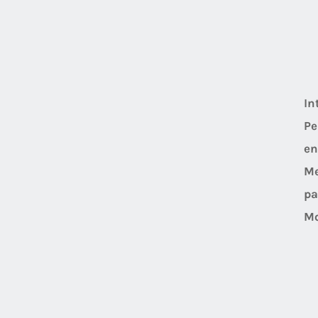
In
Pe
en
M
pa
Mo