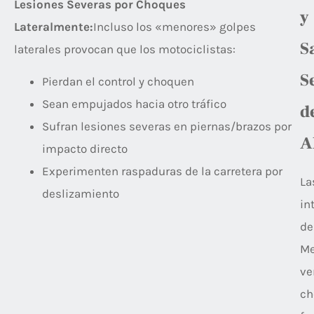
Lesiones Severas por Choques
y
Lateralmente:
Incluso los «menores» golpes
S
laterales provocan que los motociclistas:
S
Pierdan el control y choquen
Sean empujados hacia otro tráfico
d
Sufran lesiones severas en piernas/brazos por
A
impacto directo
Experimenten raspaduras de la carretera por
La
deslizamiento
in
de
M
ve
ch